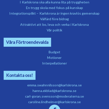
I Karlskrona ska alla kunna lita på tryggheten
En trygg skola med fokus på kunskap
Integrationsplikt – Karlskrona är ingen kravlös gemenskap
Välfärd före bidrag
Attraktivt att bo, leva och verka i Karlskrona
Vår politik
Våra Förtroendevalda
Budget
Motioner
Interpellationer
Kontakta oss!
emma.swahnnilsson@karlskrona.se
hanna.ekblad@karlskrona.se
carl-goran.svensson@moderaterna.se
caroline.lindheimer@karlskrona.se