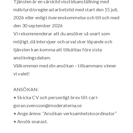
Tjänsten är en särskild visstidsanställning med
målstyrd/oreglerad arbetstid med start den 15 juli,
2026 eller enligt överenskommelse och till och med
den 30 september 2026
Vi rekommenderar att du ansöker så snart som
möjligt, då intervjuer och urval sker löpande och
tjänsten kan komma att tillsättas före sista
ansökningsdatum.
Välkommen med din ansökan – tillsammans vinner
vi valet!
ANSÖKAN:
• Skicka CV och personligt brev till: carl-
goran.svensson@moderaterna.se
• Ange ämne: “Ansökan verksamhetskoordinator”
• Ansök snarast.