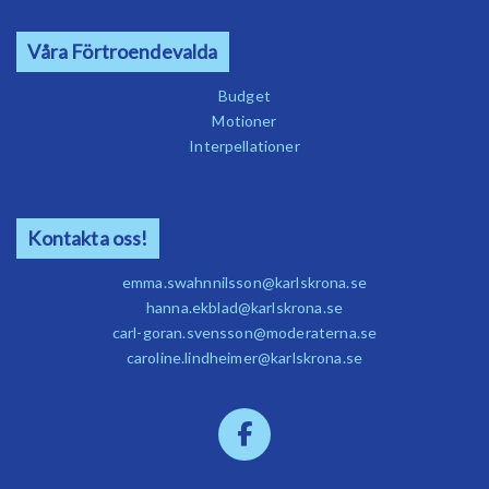
Våra Förtroendevalda
Budget
Motioner
Interpellationer
Kontakta oss!
emma.swahnnilsson@karlskrona.se
hanna.ekblad@karlskrona.se
carl-goran.svensson@moderaterna.se
caroline.lindheimer@karlskrona.se