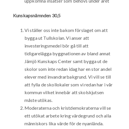
uppkomna insatser som behövs under året
Kunskapsnämnden 30,5
Vi ställer oss inte bakom förslaget om att
bygga ut Tullskolan. Vi anser att
investeringsmedel bör gå till att
tidigarelägga byggnationen av bland annat
Jämjö Kunskaps Center samt bygga ut de
skolor som inte redan idag har en stor andel
elever med invandrarbakgrund. Vi vill se till
att fylla de skollokaler som vi redan har i vår
kommun vilket innebär att skolskjutsen
måste utökas.
Moderaterna och kristdemokraterna vill se
ett utökat arbete kring värdegrund och alla
människors lika värde för de nyanlända.