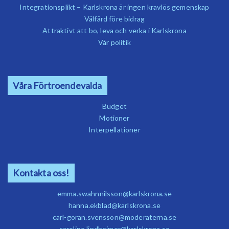
Integrationsplikt – Karlskrona är ingen kravlös gemenskap
Välfärd före bidrag
Attraktivt att bo, leva och verka i Karlskrona
Vår politik
Våra Förtroendevalda
Budget
Motioner
Interpellationer
Kontakta oss!
emma.swahnnilsson@karlskrona.se
hanna.ekblad@karlskrona.se
carl-goran.svensson@moderaterna.se
caroline.lindheimer@karlskrona.se