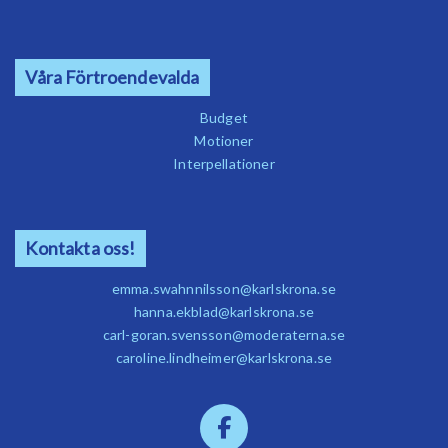
Våra Förtroendevalda
Budget
Motioner
Interpellationer
Kontakta oss!
emma.swahnnilsson@karlskrona.se
hanna.ekblad@karlskrona.se
carl-goran.svensson@moderaterna.se
caroline.lindheimer@karlskrona.se