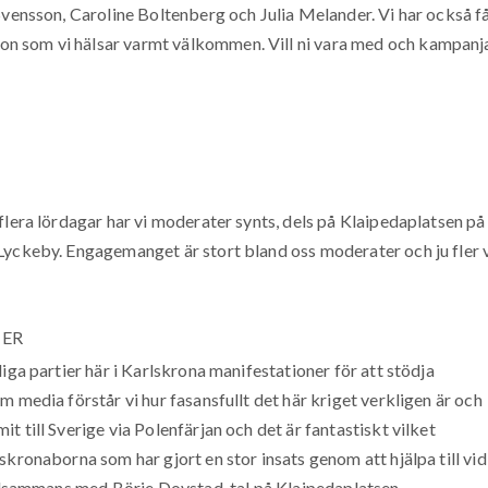
Svensson, Caroline Boltenberg och Julia Melander. Vi har också f
n som vi hälsar varmt välkommen. Vill ni vara med och kampanj
flera lördagar har vi moderater synts, dels på Klaipedaplatsen på
Lyckeby. Engagemanget är stort bland oss moderater och ju fler 
TER
iga partier här i Karlskrona manifestationer för att stödja
 media förstår vi hur fasansfullt det här kriget verkligen är och
 till Sverige via Polenfärjan och det är fantastiskt vilket
skronaborna som har gjort en stor insats genom att hjälpa till vid
illsammans med Börje Dovstad, tal på Klaipedaplatsen.