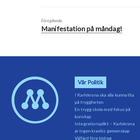
Föregående
Manifestation på måndag!
Vår Politik
I Karlskrona ska alla kunna lita
på tryggheten
En trygg skola med fokus på
kunskap
Integrationsplikt – Karlskrona
är ingen kravlös gemenskap
Välfärd före bidrag