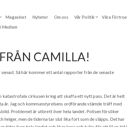
Magasinet
Nyheter
Om oss
Vår Politik
Våra Förtro
li Medlem
 FRÅN CAMILLA!
v senast. Så här kommer ett antal rapporter från de senaste
 katastrofala cirkusen kring att skaffa ett nytt pass. Det är helt
nästa år. Jag och kommunstyrelsens ordförande stämde träff med
esbild. Problemet är utbrett över hela landet. Polisen försöker
 helger, men de tiderna tar slut lika fort som de släpps. Det har
er tider över hela landet och åker kors och tvärs för att få en tid 