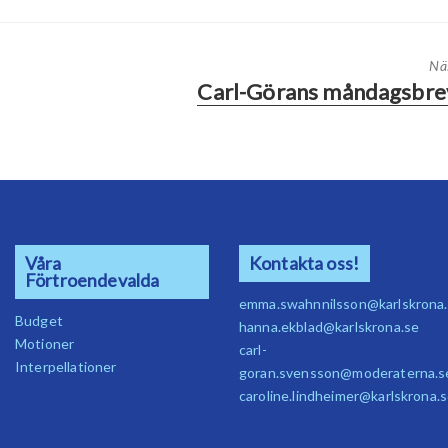
Nä
Carl-Görans måndagsbre
Våra
Kontakta oss!
Förtroendevalda
emma.swahnnilsson@karlskrona
Budget
hanna.ekblad@karlskrona.se
Motioner
carl-
Interpellationer
goran.svensson@moderaterna.s
caroline.lindheimer@karlskrona.