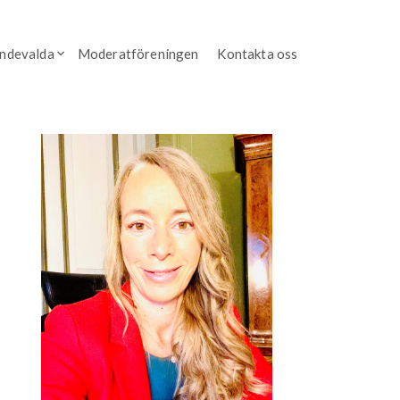
endevalda
Moderatföreningen
Kontakta oss
i