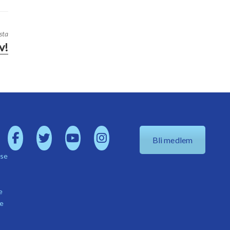
sta
v!
Bli medlem
.se
e
se