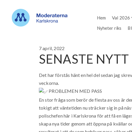
Hem
Val 2026
Nyheter riks
B
7 april, 2022
SENASTE NYTT
Det har förstås hänt en hel del sedan jag skre
veckorna.
PROBLEMEN MED PASS
En stor fråga som berör de flesta av oss är den
tokigt att väntetiden nu sträcker sig in på 
polischefen här i Karlskrona för att få en läg
skapa nya tider genom att öppna på kvällar och
resulterat i att de som behöver pass, söker eft