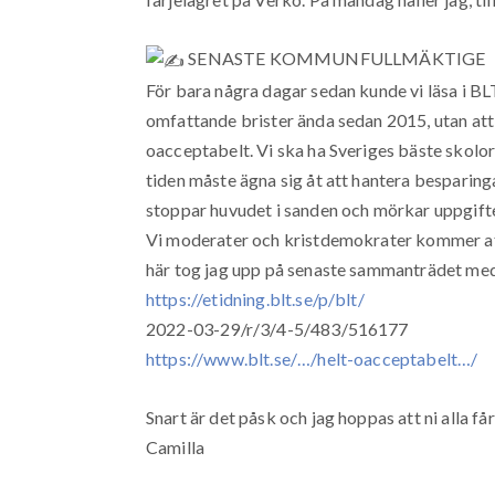
SENASTE KOMMUNFULLMÄKTIGE
För bara några dagar sedan kunde vi läsa i B
omfattande brister ända sedan 2015, utan att v
oacceptabelt. Vi ska ha Sveriges bäste skolor
tiden måste ägna sig åt att hantera besparinga
stoppar huvudet i sanden och mörkar uppgifter
Vi moderater och kristdemokrater kommer att 
här tog jag upp på senaste sammanträdet m
https://etidning.blt.se/p/blt/
2022-03-29/r/3/4-5/483/516177
https://www.blt.se/…/helt-oacceptabelt…/
Snart är det påsk och jag hoppas att ni alla f
Camilla