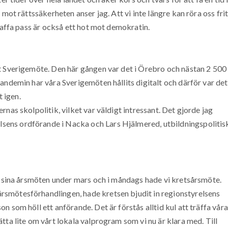
mot rättssäkerheten anser jag. Att vi inte längre kan röra oss frit
kaffa pass är också ett hot mot demokratin.
t Sverigemöte. Den här gången var det i Örebro och nästan 2 500
andemin har våra Sverigemöten hållits digitalt och därför var det
t igen.
nas skolpolitik, vilket var väldigt intressant. Det gjorde jag
ens ordförande i Nacka och Lars Hjälmered, utbildningspolitis
t sina årsmöten under mars och i måndags hade vi kretsårsmöte.
smötesförhandlingen, hade kretsen bjudit in regionstyrelsens
 som höll ett anförande. Det är förstås alltid kul att träffa våra
tta lite om vårt lokala valprogram som vi nu är klara med. Till