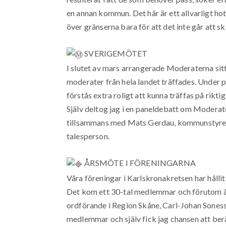
en annan kommun. Det här är ett allvarligt hot 
över gränserna bara för att det inte går att s
SVERIGEMÖTET
I slutet av mars arrangerade Moderaterna sit
moderater från hela landet träffades. Under p
förstås extra roligt att kunna träffas på riktig
Själv deltog jag i en paneldebatt om Moderater
tillsammans med Mats Gerdau, kommunstyrels
talesperson.
ÅRSMÖTE I FÖRENINGARNA
Våra föreningar i Karlskronakretsen har hålli
Det kom ett 30-tal medlemmar och förutom år
ordförande i Region Skåne, Carl-Johan Sonesson
medlemmar och själv fick jag chansen att berä