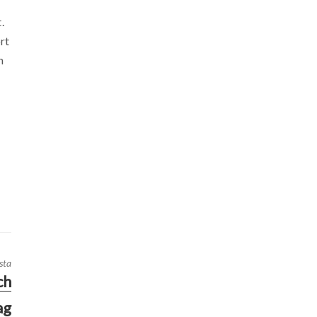
.
rt
n
sta
ch
ag