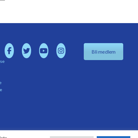
Bli medlem
.se
e
se