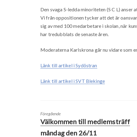
Den svaga S-ledda minoriteten (S C L) anser att 
Vi från oppositionen tycker att det är oansva
sig av med 100 medarbetare i skolan, när kun
har tredubblats de senaste åren.
Moderaterna Karlskrona går nu vidare som en
Länk till artikel i Sydöstran
Länk till artikel i SVT Blekinge
Föregående
Välkommen till medlemsträff
måndag den 26/11