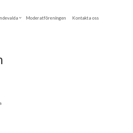
endevalda
Moderatföreningen
Kontakta oss
h
a