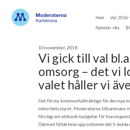
Hem
Val 2026
Nyheter riks
B
10 november, 2018
Vi gick till val bl
omsorg – det vi l
valet håller vi äv
Det första kommunfullmäktige för den nya man
minoritetsstyret. Moderaterna tillsammans me
förslag om utökade budgetar för Kunskapsn
Därmed fällde hela oppositionen det S-ledda 