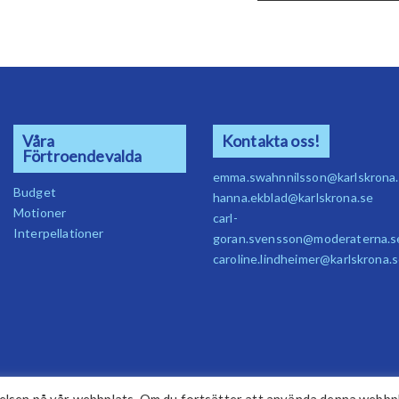
Våra
Kontakta oss!
Förtroendevalda
emma.swahnnilsson@karlskrona
Budget
hanna.ekblad@karlskrona.se
Motioner
carl-
Interpellationer
goran.svensson@moderaterna.s
caroline.lindheimer@karlskrona.