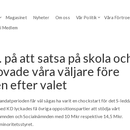
Magasinet
Nyheter
Om oss
Vår Politik
Våra Förtro
li Medlem
.a. på att satsa på skola oc
ovade våra väljare före
en efter valet
datperioden får väl sägas ha varit en chockstart för det S-ledd
d KD lyckades få övriga oppositionspartier att stödja vårt
ämnden och Socialnämnden med 10 Mkr respektive 14,5 Mkr.
minoritetsstyret.