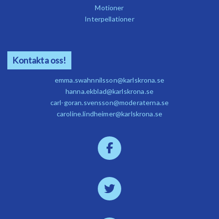
Motioner
Interpellationer
Kontakta oss!
emma.swahnnilsson@karlskrona.se
hanna.ekblad@karlskrona.se
carl-goran.svensson@moderaterna.se
caroline.lindheimer@karlskrona.se