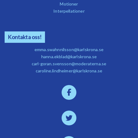
Motioner
Interpellationer
Kontakta oss!
emma.swahnnilsson@karlskrona.se
hanna.ekblad@karlskrona.se
carl-goran.svensson@moderaterna.se
caroline.lindheimer@karlskrona.se