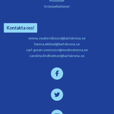
Motioner
Interpellationer
Kontakta oss!
emma.swahnnilsson@karlskrona.se
hanna.ekblad@karlskrona.se
carl-goran.svensson@moderaterna.se
caroline.lindheimer@karlskrona.se