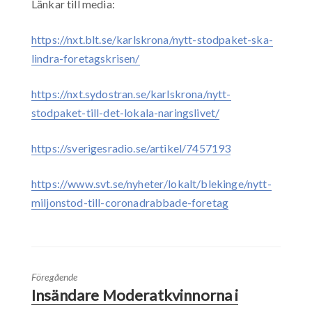
Länkar till media:
https://nxt.blt.se/karlskrona/nytt-stodpaket-ska-
lindra-foretagskrisen/
https://nxt.sydostran.se/karlskrona/nytt-
stodpaket-till-det-lokala-naringslivet/
https://sverigesradio.se/artikel/7457193
https://www.svt.se/nyheter/lokalt/blekinge/nytt-
miljonstod-till-coronadrabbade-foretag
Föregående
Insändare Moderatkvinnorna i