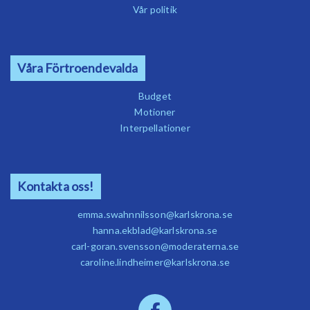
Vår politik
Våra Förtroendevalda
Budget
Motioner
Interpellationer
Kontakta oss!
emma.swahnnilsson@karlskrona.se
hanna.ekblad@karlskrona.se
carl-goran.svensson@moderaterna.se
caroline.lindheimer@karlskrona.se