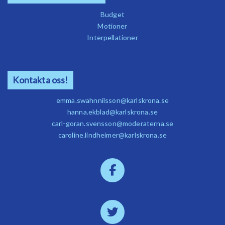
Budget
Motioner
Interpellationer
Kontakta oss!
emma.swahnnilsson@karlskrona.se
hanna.ekblad@karlskrona.se
carl-goran.svensson@moderaterna.se
caroline.lindheimer@karlskrona.se