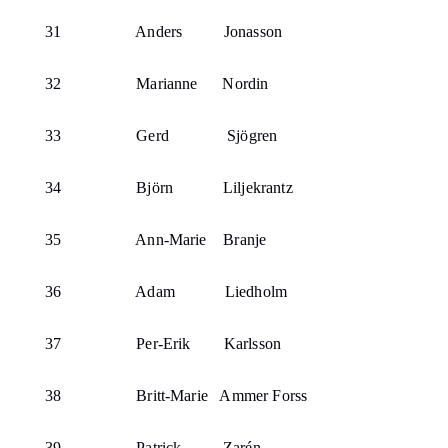
31
Anders
Jonasson
32
Marianne
Nordin
33
Gerd
Sjögren
34
Björn
Liljekrantz
35
Ann-Marie
Branje
36
Adam
Liedholm
37
Per-Erik
Karlsson
38
Britt-Marie
Ammer Forss
39
Patrick
Zarén