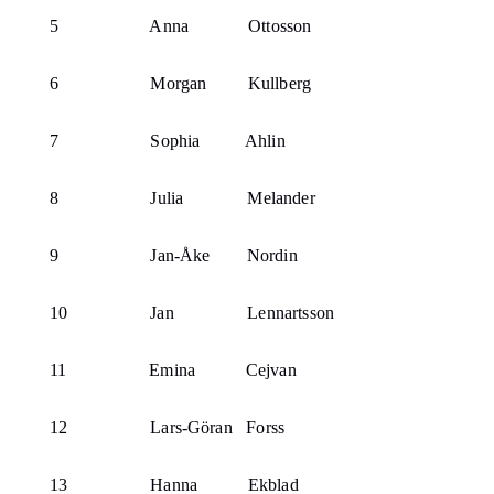
5
Anna
Ottosson
6
Morgan
Kullberg
7
Sophia
Ahlin
8
Julia
Melander
9
Jan-Åke
Nordin
10
Jan
Lennartsson
11
Emina
Cejvan
12
Lars-Göran
Forss
13
Hanna
Ekblad