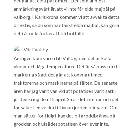
det går att elda på tomten. Det som är mest
anmärkningsvärt är, att vi inte får elda majbål på
valborg. I Karlskrona kommer vi att avvakta detta
direktiv, så du som har tänkt elda majbål, kan göra
det i år också utan att bli bötfälld.
Vår i Vallby.
Äntligen kom våren till Vallby, men det är kalla
vindar och låga temperaturer. Det är så pass torrt i
markerna så att det går att komma ut med
traktorerna och maskinerna på fälten. De senaste
åren har jag varit van vid att potatisen varit satt i
jorden kring den 15 april. Så är det inte i år och det
tar säkert en vecka till innan jorden blir varm. Om
man sätter för tidigt kan det bli groddbränna på
grodden och utsädespotatisen överlever inte.