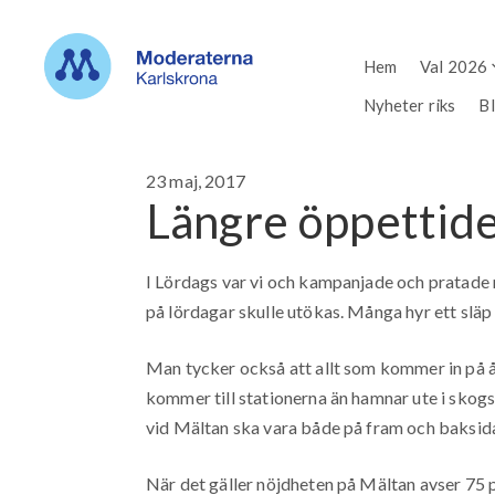
Hem
Val 2026
Nyheter riks
B
23 maj, 2017
Längre öppettide
I Lördags var vi och kampanjade och pratade
på lördagar skulle utökas. Många hyr ett släp 
Man tycker också att allt som kommer in på åt
kommer till stationerna än hamnar ute i skogs
vid Mältan ska vara både på fram och baksid
När det gäller nöjdheten på Mältan avser 75 