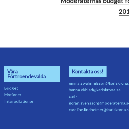
Moderaternas budget f
20
Våra
Kontakta oss!
Förtroendevalda
emma.swahnnilsson@karlskrona
Budget
hanna.ekblad@karlskrona.se
Motioner
carl-
Interpellationer
goran.svensson@moderaterna.s
caroline.lindheimer@karlskrona.