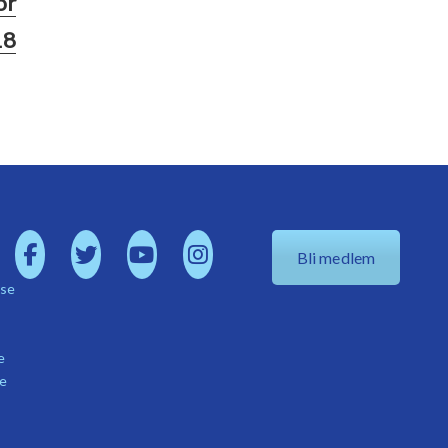
ör
18
Bli medlem
.se
e
se