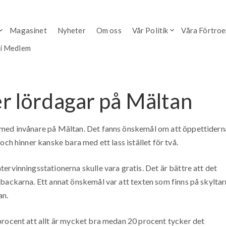
Magasinet
Nyheter
Om oss
Vår Politik
Våra Förtro
li Medlem
r lördagar på Mältan
 med invånare på Mältan. Det fanns önskemål om att öppettidern
och hinner kanske bara med ett lass istället för två.
ervinningsstationerna skulle vara gratis. Det är bättre att det
backarna. Ett annat önskemål var att texten som finns på skylta
an.
procent att allt är mycket bra medan 20 procent tycker det