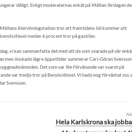
fungerar dåligt. Enligt moderaternas enkät på Mältan lördagen d
 Mältans återvinningstation tror att framtidens bil kommer att
 bensin/diesel medan 6 procent tror på gasbilar.
lördag, vi kan sammanfatta det med att de som svarade på vår enkä
an men önskade lägre öppettider summerar Carl-Göran Svensso
sbyggnadsnämnden. Det som var lite förvånande var svaret på
ande var tredje tror på Bensin/diesel. Vi hade nog förväntat oss 
utar Svensson.
Nä
Hela Karlskrona ska jobba