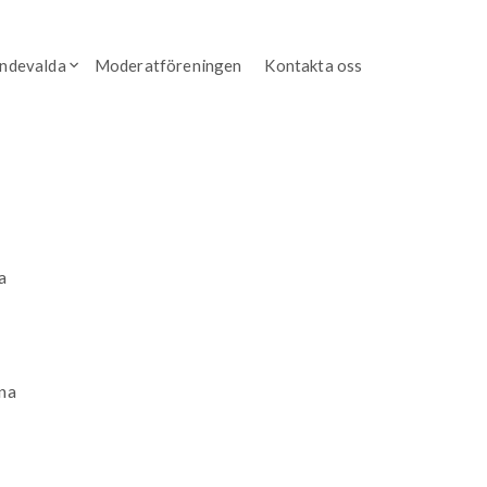
endevalda
Moderatföreningen
Kontakta oss
a
rna