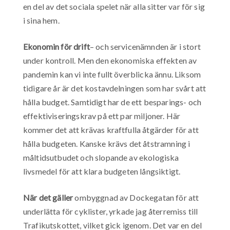
en del av det sociala spelet när alla sitter var för sig
i sina hem.
Ekonomin för drift
– och servicenämnden är i stort
under kontroll. Men den ekonomiska effekten av
pandemin kan vi inte fullt överblicka ännu. Liksom
tidigare år är det kostavdelningen som har svårt att
hålla budget. Samtidigt har de ett besparings- och
effektiviseringskrav på ett par miljoner. Här
kommer det att krävas kraftfulla åtgärder för att
hålla budgeten. Kanske krävs det åtstramning i
måltidsutbudet och slopande av ekologiska
livsmedel för att klara budgeten långsiktigt.
När det gäller
ombyggnad av Dockegatan för att
underlätta för cyklister, yrkade jag återremiss till
Trafikutskottet, vilket gick igenom. Det var en del