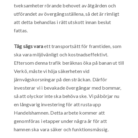
tveksamheter rörande behovet av åtgärden och
utförandet av övergångsställena, så det är rimligt
att detta behandlas i rätt utskott innan beslut
fattas.
Tåg sägs vara
ett transportsätt för framtiden, som
ska vara miljövänligt och kostnadseffektivt.
Eftersom denna trafik beräknas öka på banan ut till
Verkö, måste vi höja säkerheten vid
järnvägskorsningar på den sträckan. Därför
investerar vi i bevakade övergångar med bommar,
så att olyckor inte ska behöva ske. Vi påbörjar nu
en långvarig investering för att rusta upp
Handelshamnen. Detta arbete kommer att
genomföras i etapper under några år för att
hamnen ska vara säker och funktionsmässig.