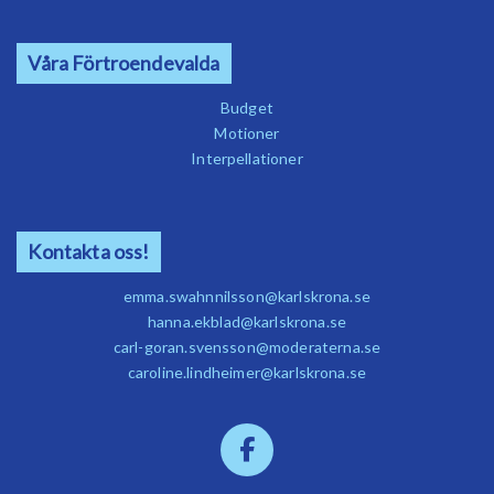
Våra Förtroendevalda
Budget
Motioner
Interpellationer
Kontakta oss!
emma.swahnnilsson@karlskrona.se
hanna.ekblad@karlskrona.se
carl-goran.svensson@moderaterna.se
caroline.lindheimer@karlskrona.se