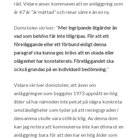
råd. Vidare anser kommunen att en anläggning som
är 47 år ”är mättad” och renar sämre än en ny.
Domstolen skriver: ”
Mer ingripande åtgärder än
vad som behövs får inte tillgripas. För att ett
föreläggande eller ett förbund enligt denna
paragraf ska kunna ges krävs att en skada eller
olägenhet har konstaterats. Föreläggandet ska
också grundas på en individuell bedömning.
”
Vidare skriver domstolen; att även om
anläggningen som byggdes 1973 uppnått en hög
ålder så har nämnden inte pekat på några konkreta
omständigheter som tyder på att reningsgraden i
densamma skulle vara otillräcklig. Av denna dom
kan jag notera att kommunerna inte kan döma ut en
anläggning bara för att den har en hög ålder som