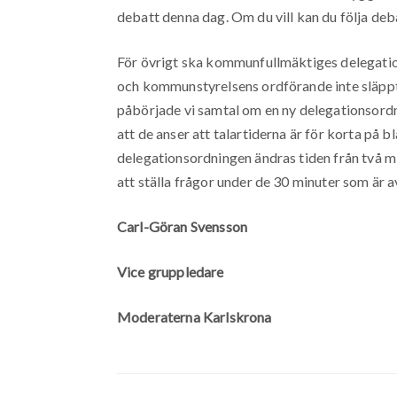
debatt denna dag. Om du vill kan du följa d
För övrigt ska kommunfullmäktiges delegation
och kommunstyrelsens ordförande inte släppt f
påbörjade vi samtal om en ny delegationsordni
att de anser att talartiderna är för korta på 
delegationsordningen ändras tiden från två min
att ställa frågor under de 30 minuter som är 
Carl-Göran Svensson
Vice gruppledare
Moderaterna Karlskrona