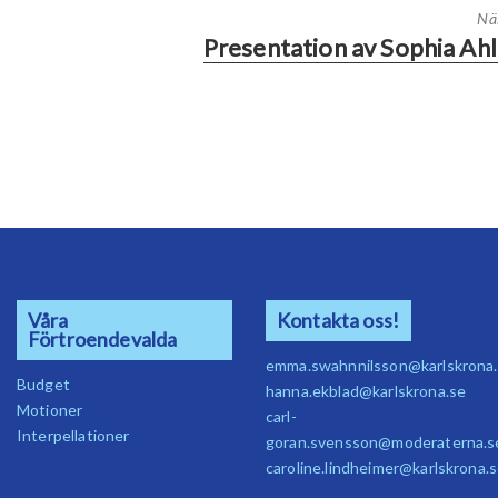
Nä
Presentation av Sophia Ahl
Våra
Kontakta oss!
Förtroendevalda
emma.swahnnilsson@karlskrona
Budget
hanna.ekblad@karlskrona.se
Motioner
carl-
Interpellationer
goran.svensson@moderaterna.s
caroline.lindheimer@karlskrona.