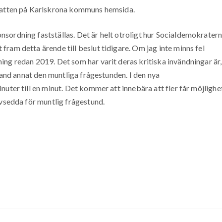
ebatten på Karlskrona kommuns hemsida.
sordning fastställas. Det är helt otroligt hur Socialdemokrater
ram detta ärende till beslut tidigare. Om jag inte minns fel
ng redan 2019. Det som har varit deras kritiska invändningar är,
bland annat den muntliga frågestunden. I den nya
uter till en minut. Det kommer att innebära att fler får möjlighe
avsedda för muntlig frågestund.