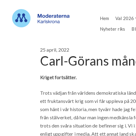
Hem
Val 2026
Nyheter riks
B
25 april, 2022
Carl-Görans må
Kriget fortsätter.
Trots vädjan från världens demokratiska lände
ett fruktansvärt krig som vi får uppleva på 20
som hänt i vår historia, men tyvärr hade jag fe
från stålverket, då har man ingen medkänsla f
trots den svåra situation de befinner sig i. Vi
enligt uppgifter i media. Att ett annat land sk