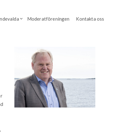
endevalda
Moderatföreningen
Kontakta oss
är
ad
,