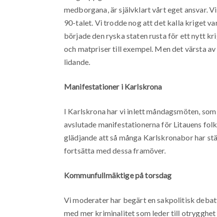
medborgana, är självklart vårt eget ansvar. V
90-talet. Vi trodde nog att det kalla kriget va
började den ryska staten rusta för ett nytt kr
och matpriser till exempel. Men det värsta av
lidande.
Manifestationer i Karlskrona
I Karlskrona har vi inlett måndagsmöten, som 
avslutade manifestationerna för Litauens folk, 
glädjande att så många Karlskronabor har stäl
fortsätta med dessa framöver.
Kommunfullmäktige på torsdag
Vi moderater har begärt en sakpolitisk debatt
med mer kriminalitet som leder till otrygghe