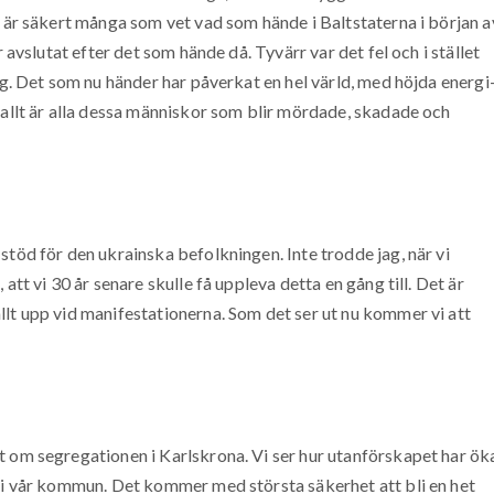
i är säkert många som vet vad som hände i Baltstaterna i början a
r avslutat efter det som hände då. Tyvärr var det fel och i stället
ig. Det som nu händer har påverkat en hel värld, med höjda energi
 allt är alla dessa människor som blir mördade, skadade och
stöd för den ukrainska befolkningen. Inte trodde jag, när vi
att vi 30 år senare skulle få uppleva detta en gång till. Det är
lt upp vid manifestationerna. Som det ser ut nu kommer vi att
 om segregationen i Karlskrona. Vi ser hur utanförskapet har öka
t i vår kommun. Det kommer med största säkerhet att bli en het