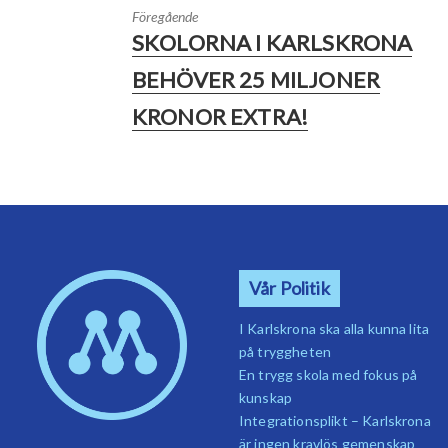
Föregående
SKOLORNA I KARLSKRONA
BEHÖVER 25 MILJONER
KRONOR EXTRA!
Vår Politik
I Karlskrona ska alla kunna lita
på tryggheten
En trygg skola med fokus på
kunskap
Integrationsplikt – Karlskrona
är ingen kravlös gemenskap