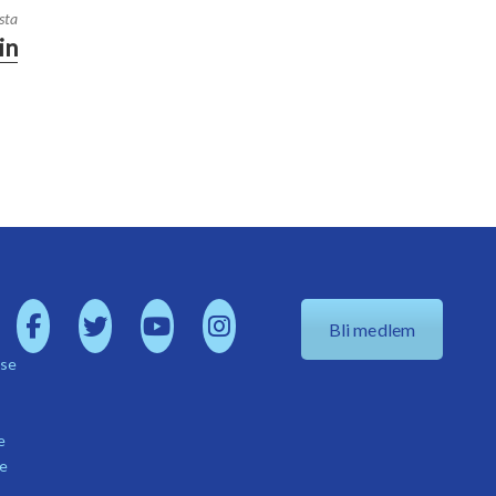
sta
in
Bli medlem
.se
e
se