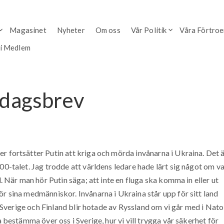
Magasinet
Nyheter
Om oss
Vår Politik
Våra Förtro
li Medlem
ndagsbrev
r fortsätter Putin att kriga och mörda invånarna i Ukraina. Det 
00-talet. Jag trodde att världens ledare hade lärt sig något om v
l. När man hör Putin säga; att inte en fluga ska komma in eller ut
ör sina medmänniskor. Invånarna i Ukraina står upp för sitt land
 i Sverige och Finland blir hotade av Ryssland om vi går med i Nato
a bestämma över oss i Sverige, hur vi vill trygga vår säkerhet för