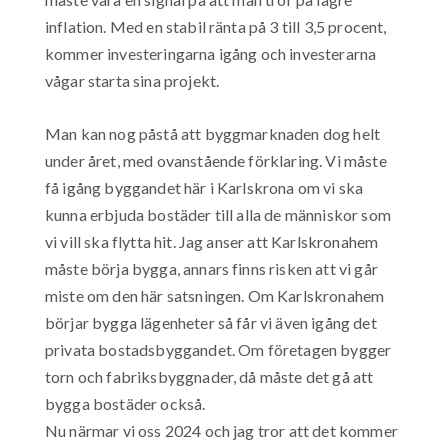
inflation. Med en stabil ränta på 3 till 3,5 procent,
kommer investeringarna igång och investerarna
vågar starta sina projekt.
Man kan nog påstå att byggmarknaden dog helt
under året, med ovanstående förklaring. Vi måste
få igång byggandet här i Karlskrona om vi ska
kunna erbjuda bostäder till alla de människor som
vi vill ska flytta hit. Jag anser att Karlskronahem
måste börja bygga, annars finns risken att vi går
miste om den här satsningen. Om Karlskronahem
börjar bygga lägenheter så får vi även igång det
privata bostadsbyggandet. Om företagen bygger
torn och fabriksbyggnader, då måste det gå att
bygga bostäder också.
Nu närmar vi oss 2024 och jag tror att det kommer