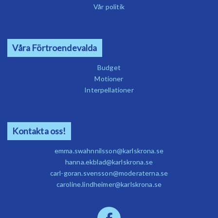
Vår politik
Våra Förtroendevalda
Budget
Motioner
Interpellationer
Kontakta oss!
emma.swahnnilsson@karlskrona.se
hanna.ekblad@karlskrona.se
carl-goran.svensson@moderaterna.se
caroline.lindheimer@karlskrona.se