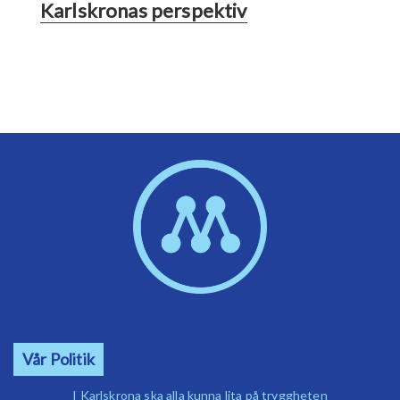
Karlskronas perspektiv
Vår Politik
I Karlskrona ska alla kunna lita på tryggheten