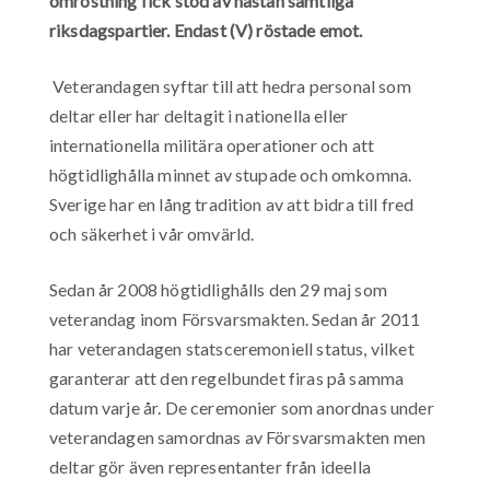
omröstning fick stöd av nästan samtliga
riksdagspartier. Endast (V) röstade emot.
Veterandagen syftar till att hedra personal som
deltar eller har deltagit i nationella eller
internationella militära operationer och att
högtidlighålla minnet av stupade och omkomna.
Sverige har en lång tradition av att bidra till fred
och säkerhet i vår omvärld.
Sedan år 2008 högtidlighålls den 29 maj som
veterandag inom Försvarsmakten. Sedan år 2011
har veterandagen statsceremoniell status, vilket
garanterar att den regelbundet firas på samma
datum varje år. De ceremonier som anordnas under
veterandagen samordnas av Försvarsmakten men
deltar gör även representanter från ideella