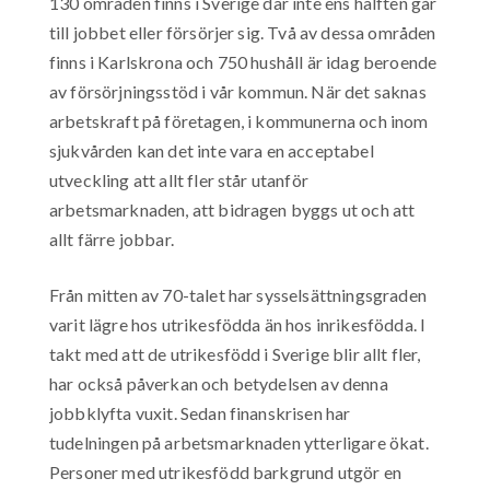
130 områden finns i Sverige där inte ens hälften går
till jobbet eller försörjer sig. Två av dessa områden
finns i Karlskrona och 750 hushåll är idag beroende
av försörjningsstöd i vår kommun. När det saknas
arbetskraft på företagen, i kommunerna och inom
sjukvården kan det inte vara en acceptabel
utveckling att allt fler står utanför
arbetsmarknaden, att bidragen byggs ut och att
allt färre jobbar.
Från mitten av 70-talet har sysselsättningsgraden
varit lägre hos utrikesfödda än hos inrikesfödda. I
takt med att de utrikesfödd i Sverige blir allt fler,
har också påverkan och betydelsen av denna
jobbklyfta vuxit. Sedan finanskrisen har
tudelningen på arbetsmarknaden ytterligare ökat.
Personer med utrikesfödd barkgrund utgör en