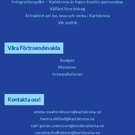
Integrationsplikt – Karlskrona är ingen kravlös gemenskap
Välfärd före bidrag
Attraktivt att bo, leva och verka i Karlskrona
Vår politik
Våra Förtroendevalda
Budget
Motioner
Interpellationer
Kontakta oss!
emma.swahnnilsson@karlskrona.se
hanna.ekblad@karlskrona.se
carl-goran.svensson@moderaterna.se
caroline.lindheimer@karlskrona.se