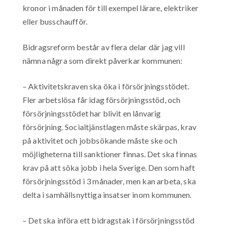
kronor i månaden för till exempel lärare, elektriker
eller busschaufför.
Bidragsreform består av flera delar där jag vill
nämna några som direkt påverkar kommunen:
– Aktivitetskraven ska öka i försörjningsstödet.
Fler arbetslösa får idag försörjningsstöd, och
försörjningsstödet har blivit en lånvarig
försörjning. Socialtjänstlagen måste skärpas, krav
på aktivitet och jobbsökande måste ske och
möjligheterna till sanktioner finnas. Det ska finnas
krav på att söka jobb i hela Sverige. Den som haft
försörjningsstöd i 3 månader, men kan arbeta, ska
delta i samhällsnyttiga insatser inom kommunen.
– Det ska införa ett bidragstak i försörjningsstöd