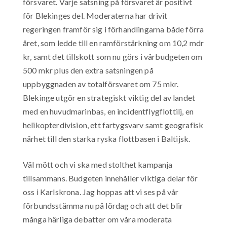
försvaret. Varje satsning på försvaret är positivt
för Blekinges del. Moderaterna har drivit
regeringen framför sig i förhandlingarna både förra
året, som ledde till en ramförstärkning om 10,2 mdr
kr, samt det tillskott som nu görs i vårbudgeten om
500 mkr plus den extra satsningen på
uppbyggnaden av totalförsvaret om 75 mkr.
Blekinge utgör en strategiskt viktig del av landet
med en huvudmarinbas, en incidentflygflottilj, en
helikopterdivision, ett fartygsvarv samt geografisk
närhet till den starka ryska flottbasen i Baltijsk.
Väl mött och vi ska med stolthet kampanja
tillsammans. Budgeten innehåller viktiga delar för
oss i Karlskrona. Jag hoppas att vi ses på vår
förbundsstämma nu på lördag och att det blir
många härliga debatter om våra moderata