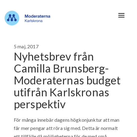
Navigat
5 maj, 2017
Nyhetsbrev från
Camilla Brunsberg-
Moderaternas budget
utifrån Karlskronas
perspektiv
För många innebär dagens högkonjunktur att man
får mer pengar att röra sig med. Detta är normalt
ett tillfälle då möjligheterna för de med små