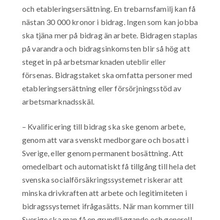
och etableringsersättning. En trebarnsfamilj kan få
nästan 30 000 kronor i bidrag. Ingen som kan jobba
ska tjäna mer på bidrag än arbete. Bidragen staplas
på varandra och bidragsinkomsten blir så hög att
steget in på arbetsmarknaden uteblir eller
försenas. Bidragstaket ska omfatta personer med
etableringsersättning eller försörjningsstöd av
arbetsmarknadsskäl.
– Kvalificering till bidrag ska ske genom arbete,
genom att vara svenskt medborgare och bosatt i
Sverige, eller genom permanent bosättning. Att
omedelbart och automatiskt få tillgång till hela det
svenska socialförsäkringssystemet riskerar att
minska drivkraften att arbete och legitimiteten i
bidragssystemet ifrågasätts. När man kommer till
Sverige ska man få en grundläggande och generell