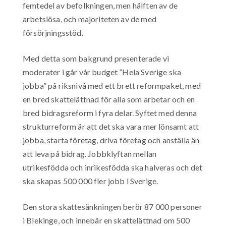
femtedel av befolkningen, men hälften av de
arbetslösa, och majoriteten av de med
försörjningsstöd.
Med detta som bakgrund presenterade vi
moderater i går vår budget ”Hela Sverige ska
jobba” på riksnivå med ett brett reformpaket, med
en bred skattelättnad för alla som arbetar och en
bred bidragsreform i fyra delar. Syftet med denna
strukturreform är att det ska vara mer lönsamt att
jobba, starta företag, driva företag och anställa än
att leva på bidrag. Jobbklyftan mellan
utrikesfödda och inrikesfödda ska halveras och det
ska skapas 500 000 fler jobb i Sverige.
Den stora skattesänkningen berör 87 000 personer
i Blekinge, och innebär en skattelättnad om 500