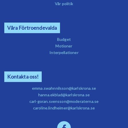
Vår politik
Våra Förtroendevalda
Budget
Motioner
Interpellationer
Kontakta oss!
emma.swahnnilsson@karlskrona.se
hanna.ekblad@karlskrona.se
carl-goran.svensson@moderaterna.se
caroline.lindheimer@karlskrona.se