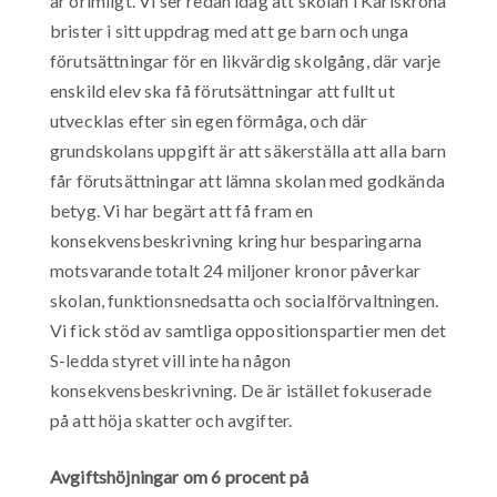
är orimligt. Vi ser redan idag att skolan i Karlskrona
brister i sitt uppdrag med att ge barn och unga
förutsättningar för en likvärdig skolgång, där varje
enskild elev ska få förutsättningar att fullt ut
utvecklas efter sin egen förmåga, och där
grundskolans uppgift är att säkerställa att alla barn
får förutsättningar att lämna skolan med godkända
betyg. Vi har begärt att få fram en
konsekvensbeskrivning kring hur besparingarna
motsvarande totalt 24 miljoner kronor påverkar
skolan, funktionsnedsatta och socialförvaltningen.
Vi fick stöd av samtliga oppositionspartier men det
S-ledda styret vill inte ha någon
konsekvensbeskrivning. De är istället fokuserade
på att höja skatter och avgifter.
Avgiftshöjningar om 6 procent på