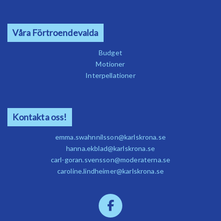
Våra Förtroendevalda
Budget
Motioner
Interpellationer
Kontakta oss!
emma.swahnnilsson@karlskrona.se
hanna.ekblad@karlskrona.se
carl-goran.svensson@moderaterna.se
caroline.lindheimer@karlskrona.se