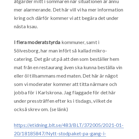
åtgärder mitt i sommaren när situationen är ännu
mer alarmerande. Det här vill vi ha mer information
kring och därför kommer vi att begära det under
nästa ksau.
I flera moderatstyrda
kommuner, samt i
Sölvesborg, har man infört så kallad mikro-
catering. Det går ut på att den som beställer hem
mat från en restaurang även ska kunna beställa vin
eller öl tillsammans med maten. Det här är något
som vi moderater kommer att titta närmare och
jobba för i Karlskrona. Jag flaggade för det här
under pressträffen efter ks i tisdags, vilket de
också skrev om. (se länk)
https://etidning.blt.se/483/BLT/372005/2021-01-
20/18185847/Nytt-stodpaket-pa-gang-i-