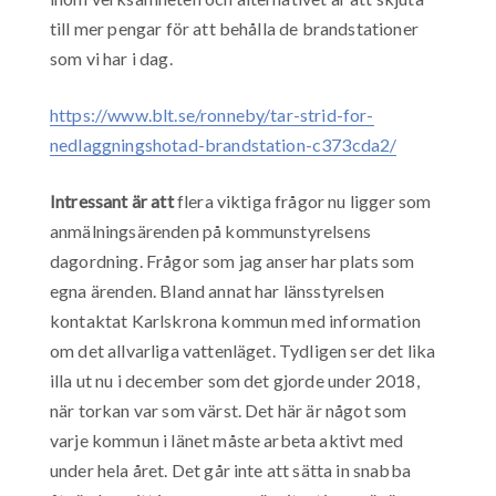
till mer pengar för att behålla de brandstationer
som vi har i dag.
https://www.blt.se/ronneby/tar-strid-for-
nedlaggningshotad-brandstation-c373cda2/
Intressant är att
flera viktiga frågor nu ligger som
anmälningsärenden på kommunstyrelsens
dagordning. Frågor som jag anser har plats som
egna ärenden. Bland annat har länsstyrelsen
kontaktat Karlskrona kommun med information
om det allvarliga vattenläget. Tydligen ser det lika
illa ut nu i december som det gjorde under 2018,
när torkan var som värst. Det här är något som
varje kommun i länet måste arbeta aktivt med
under hela året. Det går inte att sätta in snabba