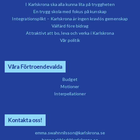
I Karlskrona ska alla kunna lita på tryggheten
En trygg skola med fokus på kunskap
Integrationsplikt – Karlskrona är ingen kravlös gemenskap
Välfärd före bidrag
Attraktivt att bo, leva och verka i Karlskrona
Vår politik
Våra Förtroendevalda
Budget
Motioner
Interpellationer
Kontakta oss!
emma.swahnnilsson@karlskrona.se
hanna.ekblad@karlskrona.se